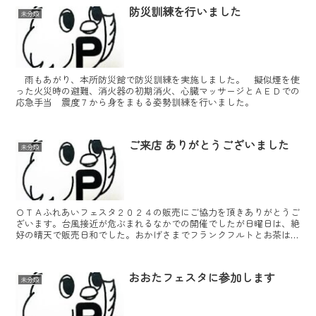
防災訓練を行いました
未分類
雨もあがり、本所防災館で防災訓練を実施しました。 擬似煙を使
った火災時の避難、消火器の初期消火、心臓マッサージとＡＥＤでの
応急手当 震度７から身をまもる姿勢訓練を行いました。
ご来店 ありがとうございました
未分類
ＯＴＡふれあいフェスタ２０２４の販売にご協力を頂きありがとうご
ざいます。台風接近が危ぶまれるなかでの開催でしたが日曜日は、絶
好の晴天で販売日和でした。おかげさまでフランクフルトとお茶は、
無事に完売できました。 急に冷え込んできましたので、お...
おおたフェスタに参加します
未分類