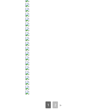
1
2
►